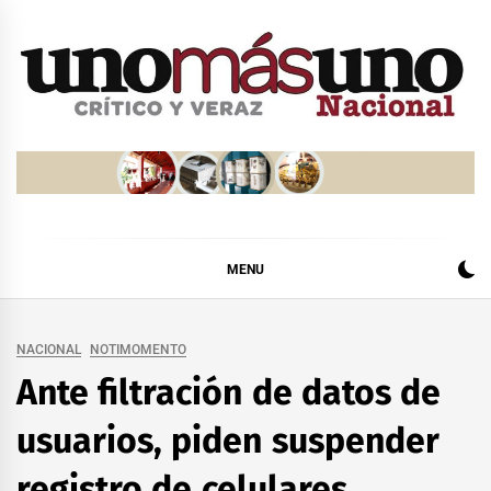
Skip
to
content
MENU
NACIONAL
NOTIMOMENTO
Ante filtración de datos de
usuarios, piden suspender
registro de celulares