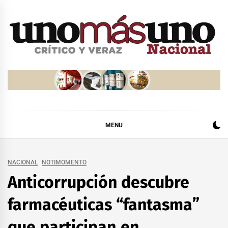
Skip
to
content
MENU
NACIONAL
NOTIMOMENTO
Anticorrupción descubre
farmacéuticas “fantasma”
que participan en