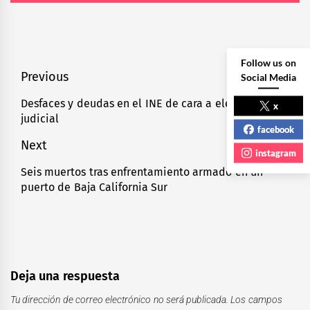
Follow us on
Navegación
Previous
Social Media
de
Desfaces y deudas en el INE de cara a elección
Previous
x
judicial
entradas
post:
facebook
Next
instagram
Seis muertos tras enfrentamiento armado en un
Next
puerto de Baja California Sur
post:
Deja una respuesta
Tu dirección de correo electrónico no será publicada.
Los campos