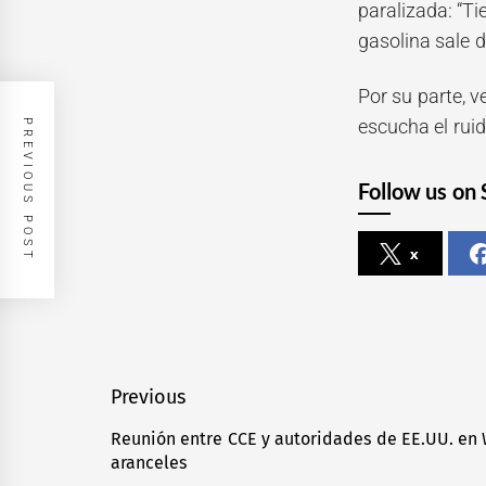
paralizada: “Ti
gasolina sale de
Por su parte, 
escucha el ruid
PREVIOUS POST
Follow us on 
x
Navegación
Previous
de
Reunión entre CCE y autoridades de EE.UU. en
Previous
aranceles
entradas
post: