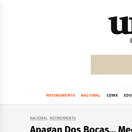
Skip
to
content
NOTIMOMENTO
NACIONAL
CDMX
ED
NACIONAL
NOTIMOMENTO
Apagan Dos Bocas… Mech