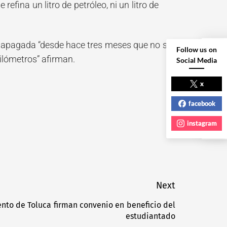
refina un litro de petróleo, ni un litro de
tá apagada “desde hace tres meses que no se
Follow us on
kilómetros” afirman.
Social Media
NEXT POST
x
facebook
instagram
Next
nto de Toluca firman convenio en beneficio del
Next
estudiantado
post: