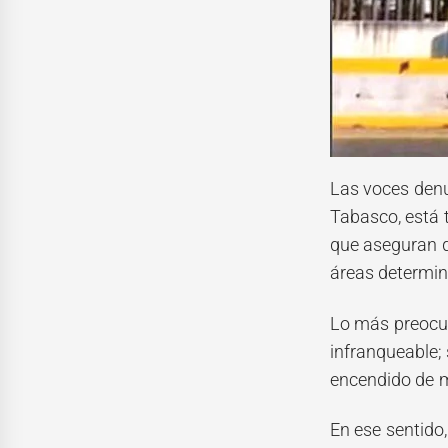
Las voces denun
Tabasco, está 
que aseguran q
áreas determi
Lo más preocup
infranqueable;
encendido de m
En ese sentido,