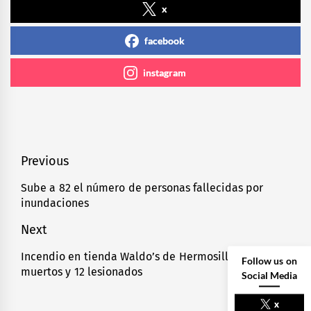
x
facebook
instagram
Navegación
Previous
de
Sube a 82 el número de personas fallecidas por
Previous
inundaciones
entradas
post:
Next
Incendio en tienda Waldo’s de Hermosillo deja 23
Next
Follow us on
muertos y 12 lesionados
post:
Social Media
x