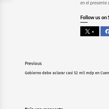
en el presente 
Follow us on 
x
Navegación
Previous
de
Gobierno debe aclarar casi 52 mil mdp en Cuen
Previous
entradas
post: