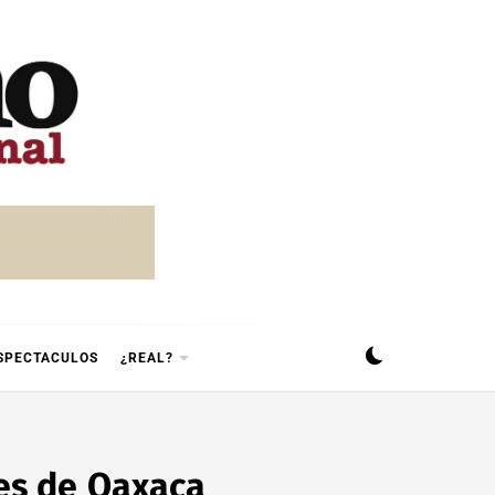
SPECTACULOS
¿REAL?
es de Oaxaca