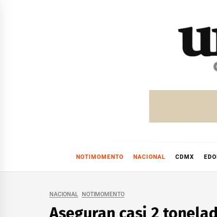
Skip
to
content
NOTIMOMENTO
NACIONAL
CDMX
ED
NACIONAL
NOTIMOMENTO
Aseguran casi 2 tonela