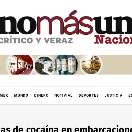
OMEX
MUNDO
DINERO
NOTIVIAL
DEPORTES
JUSTICIA
E
das de cocaína en embarcacion