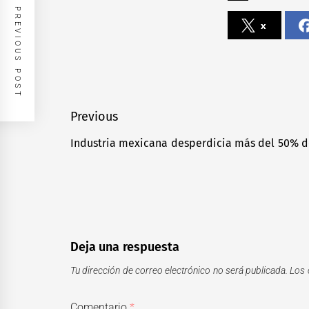
PREVIOUS POST
x
Navegación
Previous
de
Industria mexicana desperdicia más del 50% d
Previous
entradas
post:
Deja una respuesta
Tu dirección de correo electrónico no será publicada.
Los 
Comentario
*