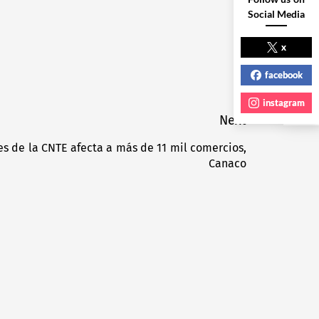
Social Media
NEXT POST
x
facebook
instagram
Next
es de la CNTE afecta a más de 11 mil comercios,
Next
Canaco
post: