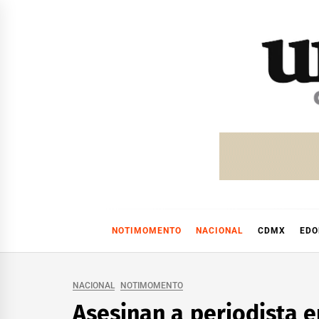
Skip
to
content
NOTIMOMENTO
NACIONAL
CDMX
ED
NACIONAL
NOTIMOMENTO
Asesinan a periodista e