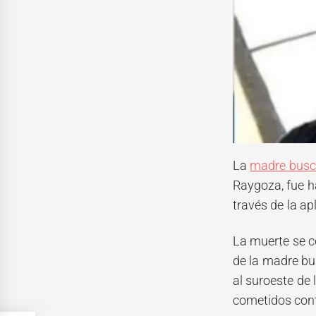
La
madre busc
Raygoza, fue h
través de la ap
La muerte se c
de la madre b
al suroeste de 
cometidos cont