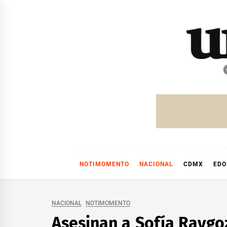
Skip
to
content
NOTIMOMENTO
NACIONAL
CDMX
ED
NACIONAL
NOTIMOMENTO
Asesinan a Sofía Raygo