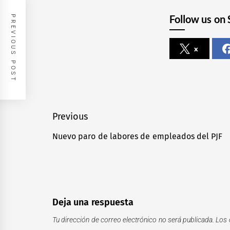
Follow us on 
PREVIOUS POST
x
Navegación
Previous
de
Nuevo paro de labores de empleados del PJF
Previous
entradas
post:
Deja una respuesta
Tu dirección de correo electrónico no será publicada.
Los 