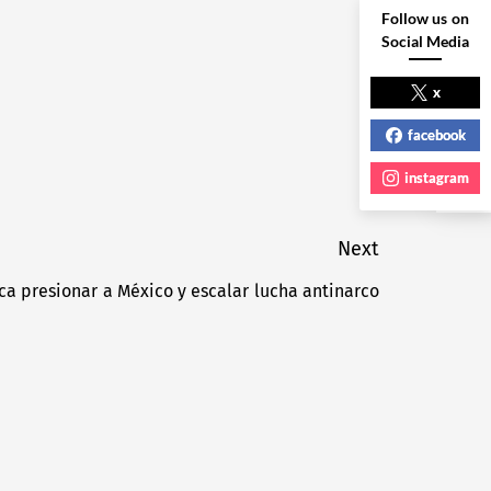
Follow us on
Social Media
NEXT POST
x
facebook
instagram
Next
a presionar a México y escalar lucha antinarco
Next
post: