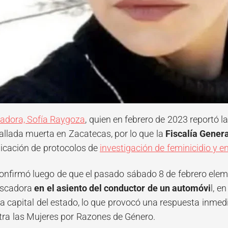
adora, Sofía Raygoza
, quien en febrero de 2023 reportó la
allada muerta en Zacatecas, por lo que la
Fiscalía Genera
licación de protocolos de
investigación de feminicidio y e
onfirmó luego de que el pasado sábado 8 de febrero elem
uscadora
en el asiento del conductor de un automóvi
l, e
la capital del estado, lo que provocó una respuesta inmedi
ra las Mujeres por Razones de Género.