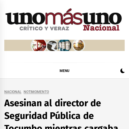
Skip
to
content
MENU
NACIONAL
NOTIMOMENTO
Asesinan al director de
Seguridad Pública de
Tocumbo mientras cargaba