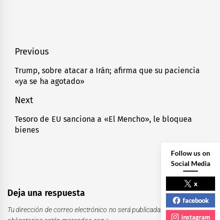
Navegación
Previous
de
Trump, sobre atacar a Irán; afirma que su paciencia
Previous
«ya se ha agotado»
entradas
post:
Next
Tesoro de EU sanciona a «El Mencho», le bloquea
Next
bienes
post:
Follow us on
Social Media
x
Deja una respuesta
facebook
Tu dirección de correo electrónico no será publicada.
Los campos
instagram