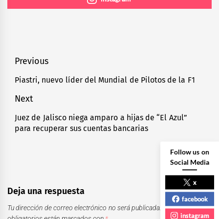
Navegación
Previous
de
Piastri, nuevo líder del Mundial de Pilotos de la F1
Previous
entradas
post:
Next
Juez de Jalisco niega amparo a hijas de “El Azul”
Next
para recuperar sus cuentas bancarias
post:
Follow us on
Social Media
x
Deja una respuesta
facebook
Tu dirección de correo electrónico no será publicada.
Los campos
instagram
obligatorios están marcados con
*