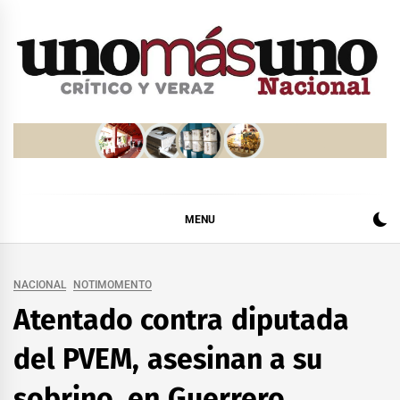
Skip
to
content
MENU
NACIONAL
NOTIMOMENTO
Atentado contra diputada
del PVEM, asesinan a su
sobrino, en Guerrero