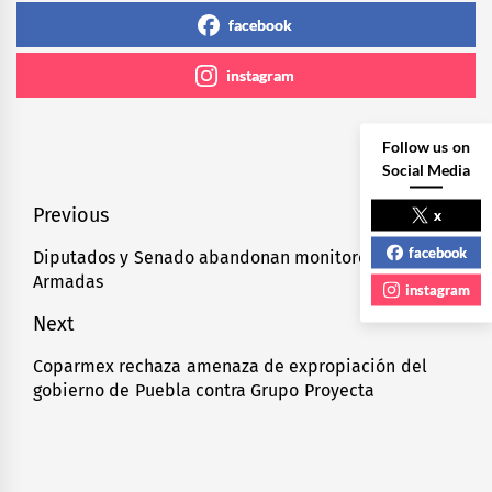
facebook
instagram
Follow us on
Social Media
Navegación
Previous
x
de
facebook
Diputados y Senado abandonan monitoreo a Fuerzas
Previous
Armadas
entradas
post:
instagram
Next
Coparmex rechaza amenaza de expropiación del
Next
gobierno de Puebla contra Grupo Proyecta
post: