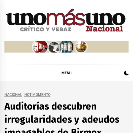
Skip
to
content
MENU
NACIONAL
NOTIMOMENTO
Auditorías descubren
irregularidades y adeudos
impagables de Birmex