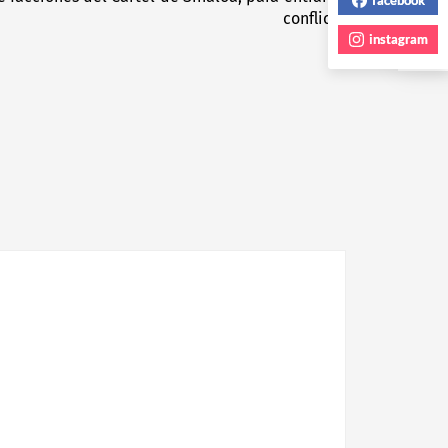
conflicto
post:
instagram