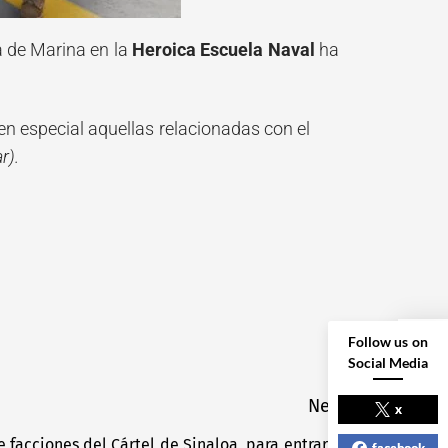
ía de Marina en la
Heroica Escuela Naval
ha
en especial aquellas relacionadas con el
r).
Follow us on
Social Media
NEXT POST
Next
x
facciones del Cártel de Sinaloa, para entrar al
Next
facebook