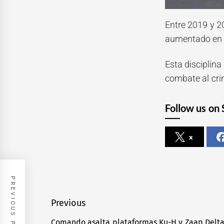
Entre 2019 y 20
aumentado en u
Esta disciplina
combate al cri
Follow us on 
x
PREVIOUS POST
Navegación
Previous
de
Comando asalta plataformas Ku-H y Zaap Delt
Previous