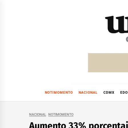
Skip
to
content
NOTIMOMENTO
NACIONAL
CDMX
ED
NACIONAL
NOTIMOMENTO
Aumento 33% porcentaje