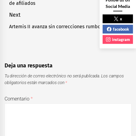
de afiliados
entradas
post:
Social Media
Next
x
Artemis II avanza sin correcciones rumbo a la Luna
Next
facebook
post:
instagram
Deja una respuesta
Tu dirección de correo electrónico no será publicada.
Los campos
obligatorios están marcados con
*
Comentario
*