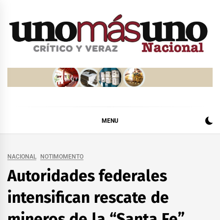
Skip
to
content
MENU
NACIONAL
NOTIMOMENTO
Autoridades federales
intensifican rescate de
mineros de la “Santa Fe”