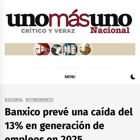
Skip
to
content
MENU
NACIONAL
NOTIMOMENTO
Banxico prevé una caída del
13% en generación de
empleos en 2025