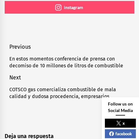
instagram
Navegación
Previous
de
En estos momentos conferencia de prensa con
Previous
decomiso de 10 millones de litros de combustible
entradas
post:
Next
COTSCO gas comercializa combustible de mala
Next
calidad y dudosa procedencia, empresarios
post:
Follow us on
Social Media
x
facebook
Deja una respuesta