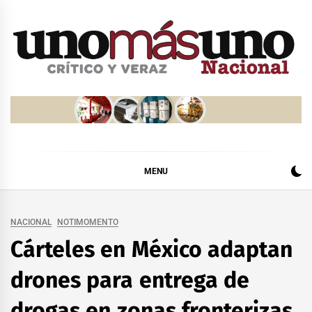
Skip
to
content
MENU
NACIONAL
NOTIMOMENTO
Cárteles en México adaptan
drones para entrega de
drogas en zonas fronterizas