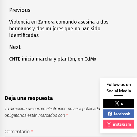
Navegación
Previous
de
Violencia en Zamora comando asesina a dos
Previous
hermanos y dos mujeres que no han sido
entradas
post:
identificadas
Next
CNTE inicia marcha y plantón, en CdMx
Next
post:
Follow us on
Social Media
Deja una respuesta
x
Tu dirección de correo electrónico no será publicada.
Los campos
facebook
obligatorios están marcados con
*
instagram
Comentario
*