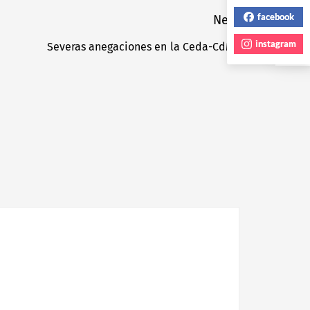
facebook
Next
instagram
Severas anegaciones en la Ceda-CdMx
Next
post: