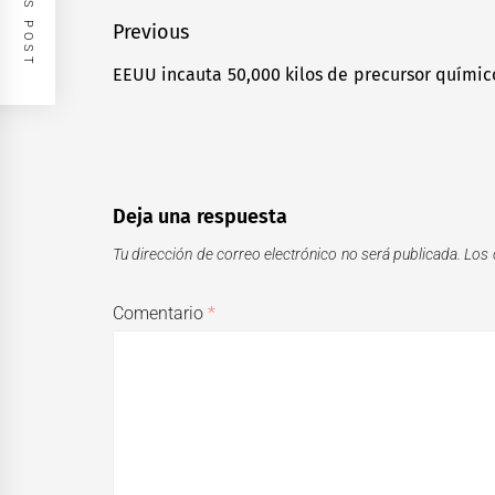
Navegación
Previous
de
EEUU incauta 50,000 kilos de precursor químico
Previous
entradas
post:
Deja una respuesta
Tu dirección de correo electrónico no será publicada.
Los 
Comentario
*