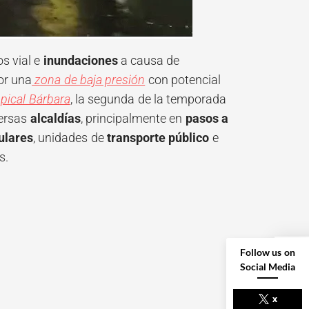
s vial e
inundaciones
a causa de
or una
zona de baja presión
con potencial
pical Bárbara
, la segunda de la temporada
versas
alcaldías
, principalmente en
pasos a
ulares
, unidades de
transporte público
e
s.
Follow us on
Social Media
NEXT POST
x