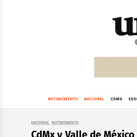
Skip
to
content
NOTIMOMENTO
NACIONAL
CDMX
ED
NACIONAL
NOTIMOMENTO
CdMx y Valle de México 