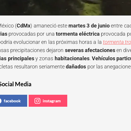
éxico (
CdMx
) amaneció este
martes 3 de junio
entre cao
vias
provocadas por una
tormenta eléctrica
provocada p
podría evolucionar en las próximas horas a la
tormenta tro
nsas precipitaciones dejaron
severas afectaciones
en di
rias principales
y zonas
habitacionales
.
Vehículos
partic
cletas resultaron seriamente
dañados
por las anegacione
Social Media
facebook
instagram