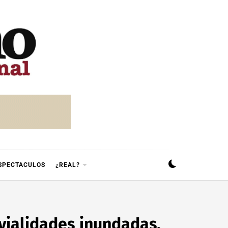
SPECTACULOS
¿REAL?
 vialidades inundadas,