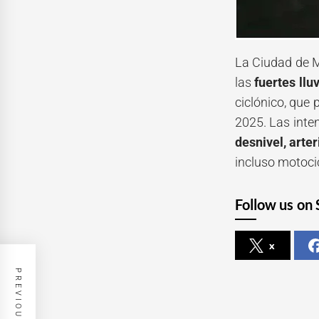
La Ciudad de M
las
fuertes llu
ciclónico, que 
2025. Las inte
desnivel, arte
incluso motoci
Follow us on 
x
PREVIOUS POST