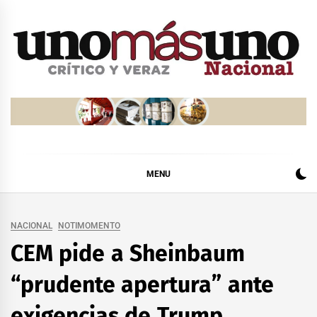
Skip
to
content
MENU
NACIONAL
NOTIMOMENTO
CEM pide a Sheinbaum
“prudente apertura” ante
exigencias de Trump