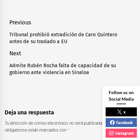
Navegación
Previous
de
Tribunal prohibió extradición de Caro Quintero
Previous
antes de su traslado a EU
entradas
post:
Next
Admite Rubén Rocha falta de capacidad de su
Next
gobierno ante violencia en Sinaloa
post:
Follow us on
Social Media
x
Deja una respuesta
facebook
Tu dirección de correo electrónico no será publicada.
Los campos
obligatorios están marcados con
*
instagram