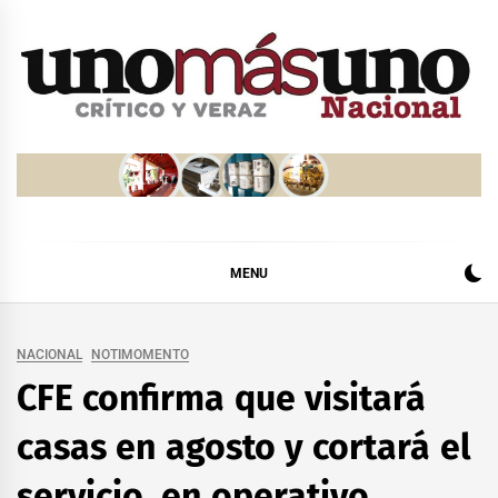
Skip
to
content
MENU
NACIONAL
NOTIMOMENTO
CFE confirma que visitará
casas en agosto y cortará el
servicio, en operativo