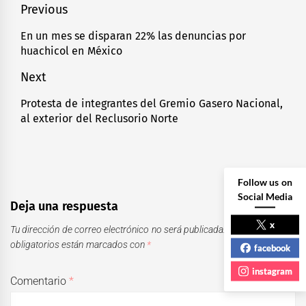
Navegación
Previous
de
En un mes se disparan 22% las denuncias por
Previous
huachicol en México
entradas
post:
Next
Protesta de integrantes del Gremio Gasero Nacional,
Next
al exterior del Reclusorio Norte
post:
Follow us on
Social Media
Deja una respuesta
x
Tu dirección de correo electrónico no será publicada.
Los campos
obligatorios están marcados con
*
facebook
instagram
Comentario
*