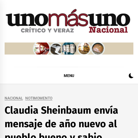
Skip
to
content
MENU
NACIONAL
NOTIMOMENTO
Claudia Sheinbaum envía
mensaje de año nuevo al
pueblo bueno y sabio