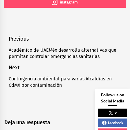
instagram
Navegación
Previous
de
Académico de UAEMéx desarrolla alternativas que
Previous
permitan controlar emergencias sanitarias
entradas
post:
Next
Contingencia ambiental para varias Alcaldías en
Next
CdMX por contaminación
post:
Follow us on
Social Media
x
Deja una respuesta
facebook