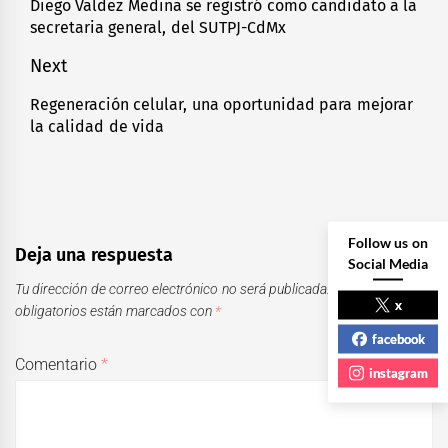
de
Diego Valdez Medina se registró como candidato a la
Previous
secretaria general, del SUTPJ-CdMx
entradas
post:
Next
Regeneración celular, una oportunidad para mejorar
Next
la calidad de vida
post:
Follow us on
Deja una respuesta
Social Media
Tu dirección de correo electrónico no será publicada.
Los campos
x
obligatorios están marcados con
*
facebook
Comentario
*
instagram