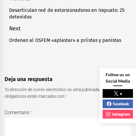
de
Desarticulan red de extorsionadores en Irapuato: 25
Previous
detenidos
entradas
post:
Next
Ordenan al OSFEM «aplastar» a priistas y panistas
Next
post:
Follow us on
Deja una respuesta
Social Media
Tu dirección de correo electrónico no será publicada.
Los campos
x
obligatorios están marcados con
*
facebook
Comentario
*
instagram