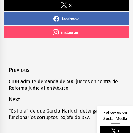
x
facebook
instagram
Navegación
Previous
de
CIDH admite demanda de 400 jueces en contra de
Previous
Reforma Judicial en México
entradas
post:
Next
“Es hora” de que García Harfuch detenga a
Next
Follow us on
funcionarios corruptos: exjefe de DEA
Social Media
post:
x