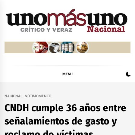
Skip
to
content
MENU
NACIONAL
NOTIMOMENTO
CNDH cumple 36 años entre
señalamientos de gasto y
reclamo de víctimas