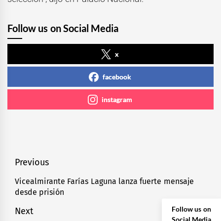
Follow us on Social Media
x
facebook
instagram
Navegación
Previous
de
Vicealmirante Farías Laguna lanza fuerte mensaje
Previous
desde prisión
entradas
post:
Follow us on
Next
Social Media