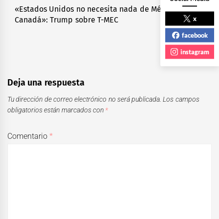
«Estados Unidos no necesita nada de México ni de
Next
x
Canadá»: Trump sobre T-MEC
post:
facebook
instagram
Deja una respuesta
Tu dirección de correo electrónico no será publicada.
Los campos
obligatorios están marcados con
*
Comentario
*