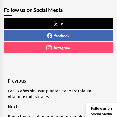
Follow us on Social Media
x
facebook
instagram
Navegación
Previous
de
Casi 3 años sin usar plantas de Iberdrola en
Previous
Altamira: industriales
entradas
post:
Next
Follow us on
Social Media
Reino Unido y aliados europeos impulsan ayuda