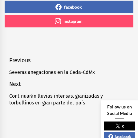
facebook
instagram
Navegación
Previous
de
Severas anegaciones en la Ceda-CdMx
Previous
entradas
post:
Next
Continuarán lluvias intensas, granizadas y
Next
torbellinos en gran parte del país
post:
Follow us on
Social Media
x
facebook