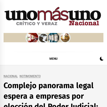
Skip
to
content
MENU
NACIONAL
NOTIMOMENTO
Complejo panorama legal
espera a empresas por
elección del Poder Judicial: