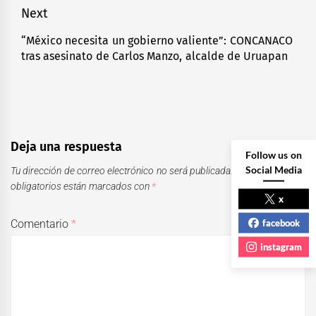
Next
“México necesita un gobierno valiente”: CONCANACO
Next
tras asesinato de Carlos Manzo, alcalde de Uruapan
post:
Deja una respuesta
Follow us on
Social Media
Tu dirección de correo electrónico no será publicada.
Los campos
obligatorios están marcados con
*
x
facebook
Comentario
*
instagram