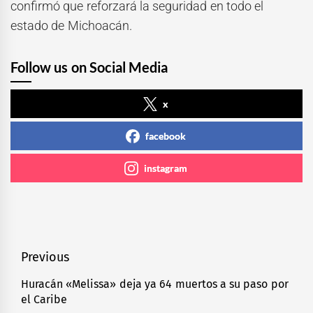
confirmó que reforzará la seguridad en todo el
estado de Michoacán.
Follow us on Social Media
x
facebook
instagram
Navegación
Previous
de
Huracán «Melissa» deja ya 64 muertos a su paso por
Previous
el Caribe
entradas
post: