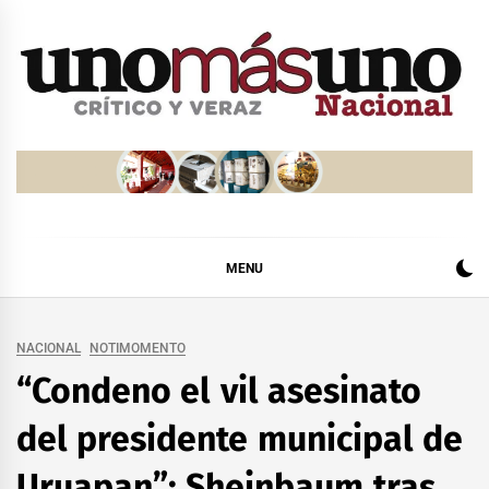
Skip
to
content
MENU
NACIONAL
NOTIMOMENTO
“Condeno el vil asesinato
del presidente municipal de
Uruapan”: Sheinbaum tras