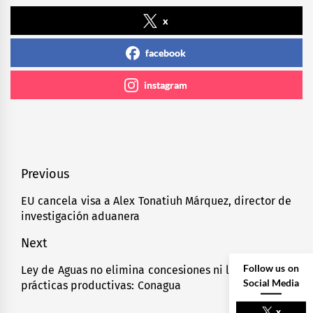
x
facebook
instagram
Navegación
Previous
de
EU cancela visa a Alex Tonatiuh Márquez, director de
Previous
investigación aduanera
entradas
post:
Next
Follow us on
Ley de Aguas no elimina concesiones ni limita
Next
Social Media
prácticas productivas: Conagua
post:
x