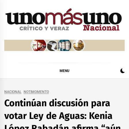
Skip
to
content
MENU
NACIONAL
NOTIMOMENTO
Continúan discusión para
votar Ley de Aguas: Kenia
López Rabadán afirma “aún