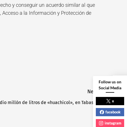
recho y conseguir un acuerdo similar al que
a, Acceso a la Información y Protección de
Follow us on
Social Media
Next
NEXT POST
x
io millón de litros de «huachicol», en Tabasco
Next
post:
facebook
instagram