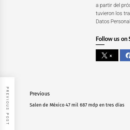
a partir del p
tuvieron los tr
Datos Personal
Follow us on 
x
PREVIOUS POST
Navegación
Previous
de
Salen de México 47 mil 687 mdp en tres días
Previous
entradas
post: