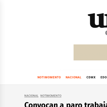
Skip
to
content
NOTIMOMENTO
NACIONAL
CDMX
ED
NACIONAL
NOTIMOMENTO
Convocan a paro trabaj