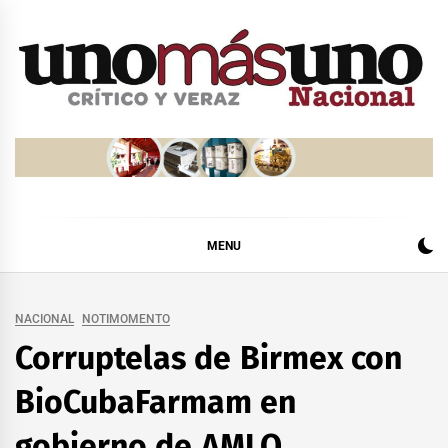
Skip
to
content
MENU
NACIONAL
NOTIMOMENTO
Corruptelas de Birmex con
BioCubaFarmam en
gobierno de AMLO