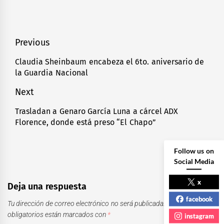
Navegación
Previous
de
Claudia Sheinbaum encabeza el 6to. aniversario de
Previous
la Guardia Nacional
entradas
post:
Next
Trasladan a Genaro García Luna a cárcel ADX
Next
Florence, donde está preso “El Chapo”
post:
Follow us on
Social Media
x
Deja una respuesta
facebook
Tu dirección de correo electrónico no será publicada.
Los campos
obligatorios están marcados con
*
instagram