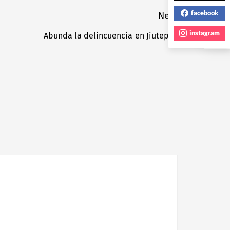
facebook
Next
instagram
Abunda la delincuencia en Jiutepec
Next
post: