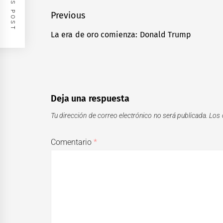
Navegación
Previous
de
La era de oro comienza: Donald Trump
Previous
entradas
post:
Deja una respuesta
Tu dirección de correo electrónico no será publicada.
Los 
Comentario
*