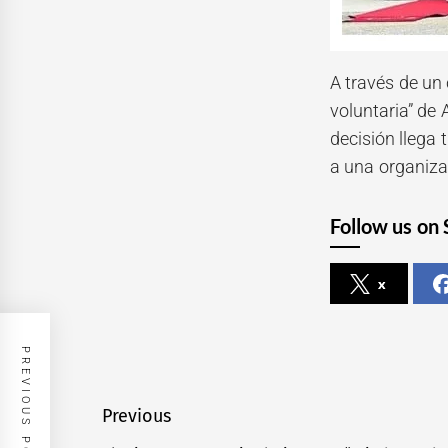
A través de un
voluntaria” de
decisión llega 
a una organiza
Follow us on 
x
PREVIOUS POST
Navegación
Previous