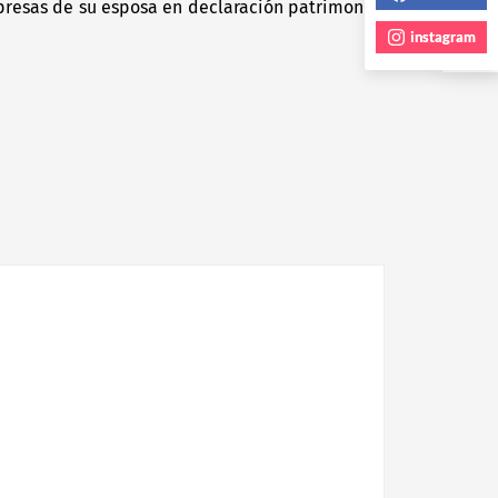
resas de su esposa en declaración patrimonial
Next
post:
instagram