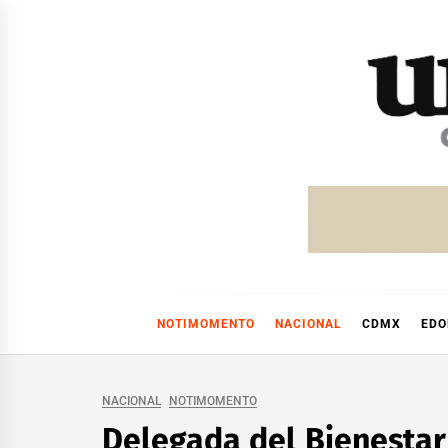
Skip
to
content
NOTIMOMENTO
NACIONAL
CDMX
ED
NACIONAL
NOTIMOMENTO
Delegada del Bienestar 