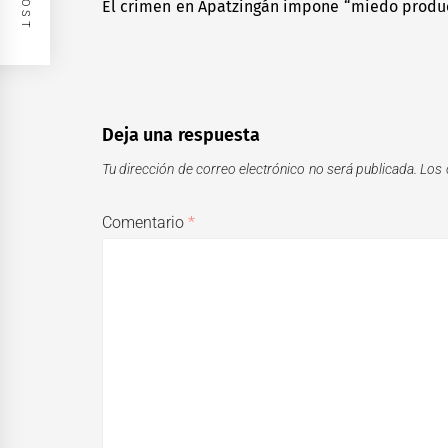
de
El crimen en Apatzingán impone “miedo product
Previous
entradas
post:
Deja una respuesta
Tu dirección de correo electrónico no será publicada.
Los 
Comentario
*