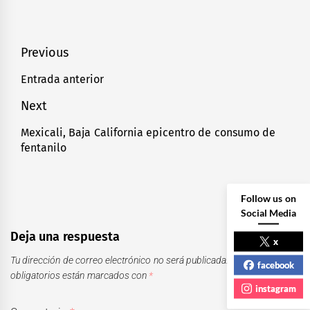
Navegación
Previous
de
Entrada anterior
Previous
entradas
post:
Next
Mexicali, Baja California epicentro de consumo de
Next
fentanilo
post:
Follow us on
Social Media
Deja una respuesta
x
Tu dirección de correo electrónico no será publicada.
Los campos
facebook
obligatorios están marcados con
*
instagram