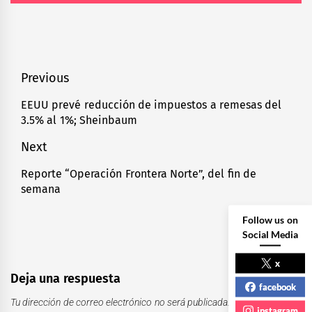
Navegación
Previous
de
EEUU prevé reducción de impuestos a remesas del
Previous
3.5% al 1%; Sheinbaum
entradas
post:
Next
Reporte “Operación Frontera Norte”, del fin de
Next
semana
post:
Follow us on
Social Media
x
Deja una respuesta
facebook
Tu dirección de correo electrónico no será publicada.
Los campos
instagram