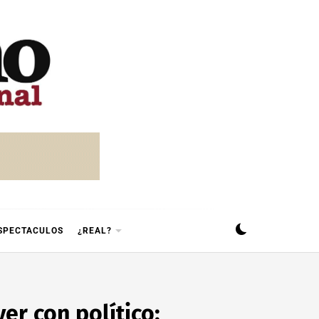
SPECTACULOS
¿REAL?
er con político: