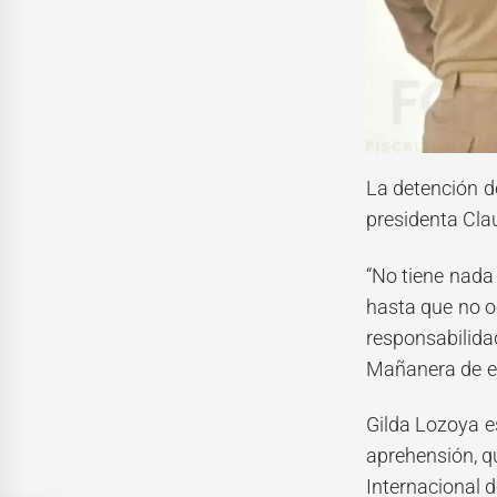
La detención d
presidenta Cl
“No tiene nada
hasta que no oc
responsabilidad
Mañanera de es
Gilda Lozoya es
aprehensión, q
Internacional 