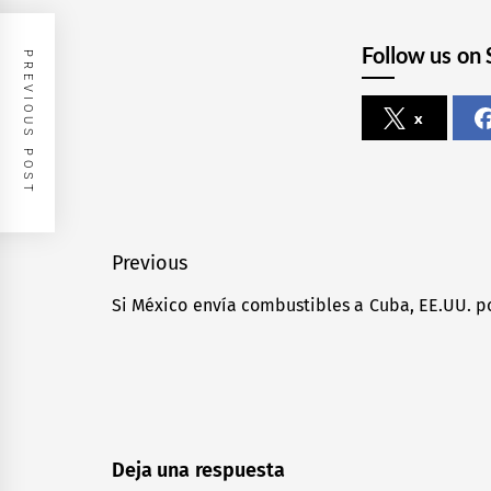
Follow us on 
PREVIOUS POST
x
Navegación
Previous
de
Si México envía combustibles a Cuba, EE.UU. 
Previous
entradas
post:
Deja una respuesta