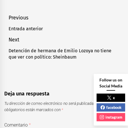
Navegación
Previous
de
Entrada anterior
Previous
entradas
post:
Next
Detención de hermana de Emilio Lozoya no tiene
Next
que ver con político: Sheinbaum
post:
Follow us on
Social Media
Deja una respuesta
x
Tu dirección de correo electrónico no será publicada.
Los campos
facebook
obligatorios están marcados con
*
instagram
Comentario
*