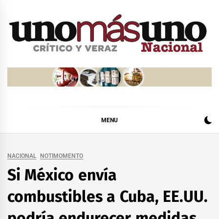
Skip
to
content
MENU
NACIONAL
NOTIMOMENTO
Si México envía
combustibles a Cuba, EE.UU.
podría endurecer medidas