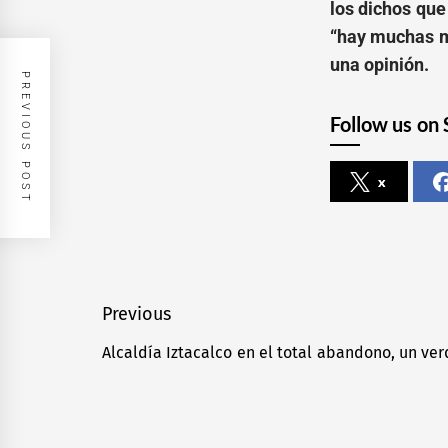
los dichos que
“hay muchas m
una opinión.
PREVIOUS POST
Follow us on 
x
Navegación
Previous
de
Alcaldía Iztacalco en el total abandono, un ve
Previous
entradas
post: