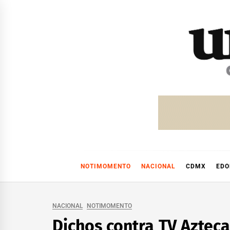
Skip
to
content
NOTIMOMENTO
NACIONAL
CDMX
ED
NACIONAL
NOTIMOMENTO
Dichos contra TV Aztec