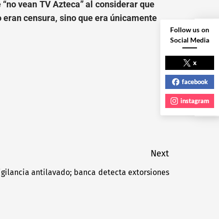
ue “no vean TV Azteca” al considerar que
 eran censura, sino que era únicamente
Follow us on
Social Media
NEXT POST
x
facebook
instagram
Next
gilancia antilavado; banca detecta extorsiones
Next
post: