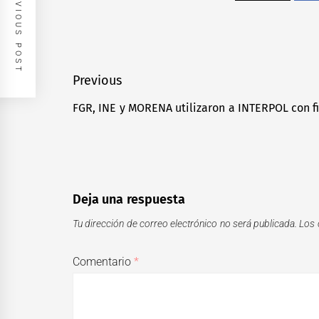
PREVIOUS POST
Navegación
Previous
de
FGR, INE y MORENA utilizaron a INTERPOL con fi
Previous
entradas
post:
Deja una respuesta
Tu dirección de correo electrónico no será publicada.
Los 
Comentario
*