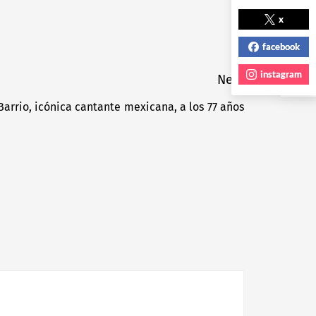
NEXT POST
x
facebook
instagram
Next
Barrio, icónica cantante mexicana, a los 77 años
Next
post: