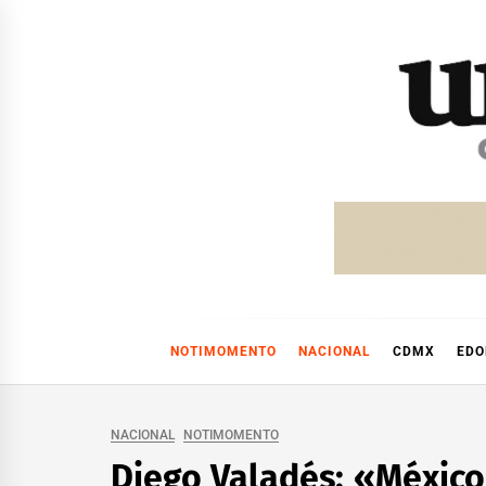
Skip
to
content
NOTIMOMENTO
NACIONAL
CDMX
ED
NACIONAL
NOTIMOMENTO
Diego Valadés: «México 