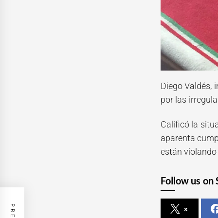
Diego Valdés, 
por las irregu
Calificó la sit
aparenta cumpli
están violando
Follow us on 
x