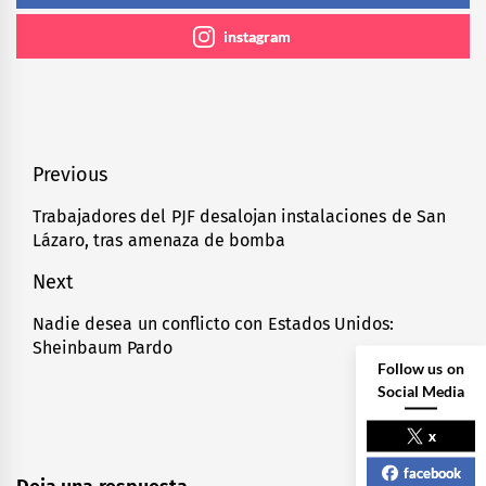
instagram
Navegación
Previous
de
Trabajadores del PJF desalojan instalaciones de San
Previous
Lázaro, tras amenaza de bomba
entradas
post:
Next
Nadie desea un conflicto con Estados Unidos:
Next
Sheinbaum Pardo
post:
Follow us on
Social Media
x
facebook