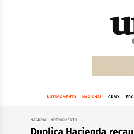
Skip
to
content
NOTIMOMENTO
NACIONAL
CDMX
ED
NACIONAL
NOTIMOMENTO
Duplica Hacienda recau