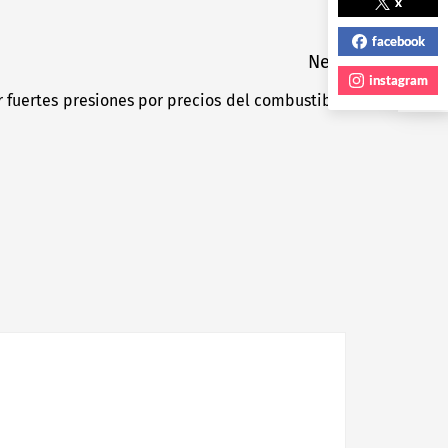
NEXT POST
x
facebook
Next
instagram
r fuertes presiones por precios del combustible
Next
post: