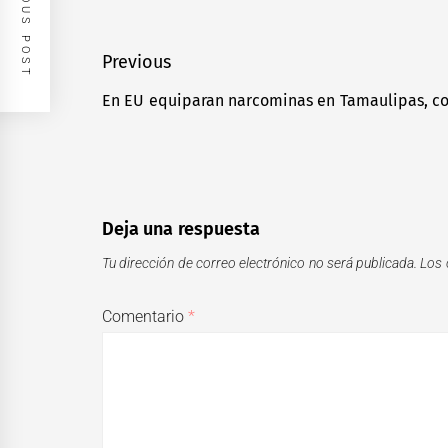
PREVIOUS POST
Navegación
Previous
de
En EU equiparan narcominas en Tamaulipas, co
Previous
entradas
post:
Deja una respuesta
Tu dirección de correo electrónico no será publicada.
Los 
Comentario
*