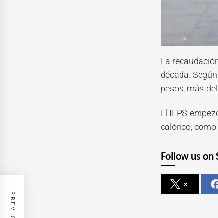
La recaudación
década. Según 
pesos, más del 
El IEPS empezó
calórico, como 
Follow us on 
x