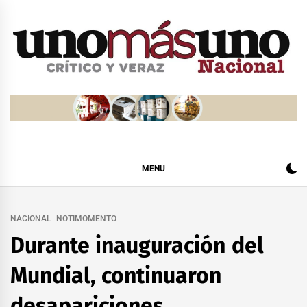
Skip
to
content
MENU
NACIONAL
NOTIMOMENTO
Durante inauguración del
Mundial, continuaron
desapariciones