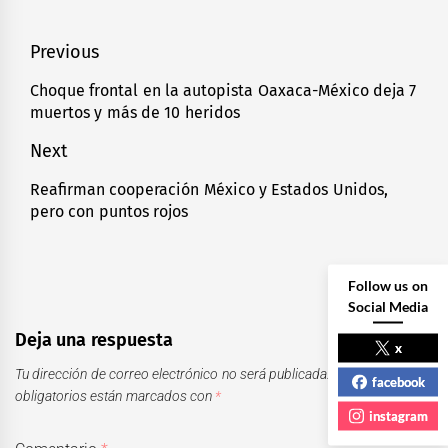
Navegación
Previous
de
Choque frontal en la autopista Oaxaca-México deja 7
Previous
muertos y más de 10 heridos
entradas
post:
Next
Reafirman cooperación México y Estados Unidos,
Next
pero con puntos rojos
post:
Follow us on
Social Media
Deja una respuesta
x
Tu dirección de correo electrónico no será publicada.
Los campos
facebook
obligatorios están marcados con
*
instagram