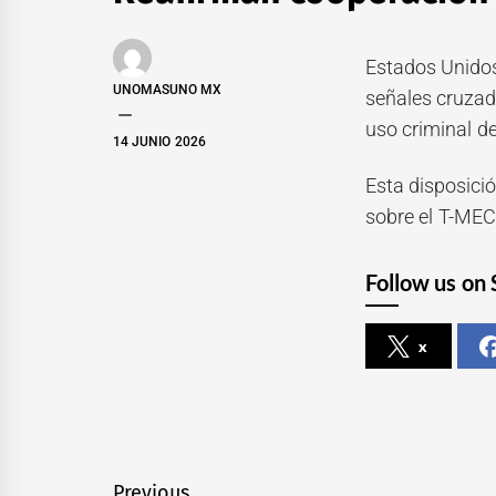
Estados Unidos
UNOMASUNO MX
señales cruzada
uso criminal d
14 JUNIO 2026
Esta disposici
sobre el T-MEC
Follow us on 
x
Navegación
Previous