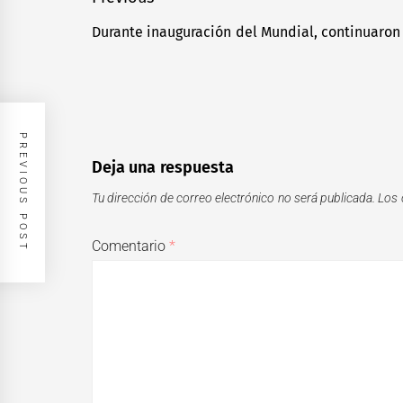
de
Durante inauguración del Mundial, continuaron
Previous
entradas
post:
PREVIOUS POST
Deja una respuesta
Tu dirección de correo electrónico no será publicada.
Los 
Comentario
*