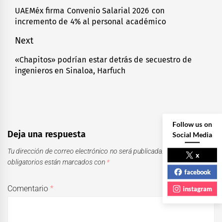
de
UAEMéx firma Convenio Salarial 2026 con
Previous
incremento de 4% al personal académico
entradas
post:
Next
«Chapitos» podrían estar detrás de secuestro de
Next
ingenieros en Sinaloa, Harfuch
post:
Follow us on
Deja una respuesta
Social Media
Tu dirección de correo electrónico no será publicada.
Los campos
x
obligatorios están marcados con
*
facebook
Comentario
*
instagram