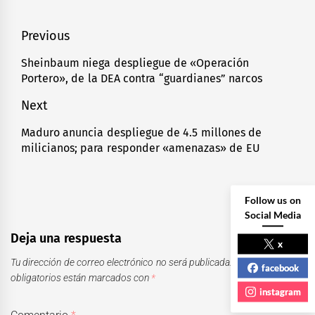
Navegación
Previous
de
Sheinbaum niega despliegue de «Operación
Previous
Portero», de la DEA contra “guardianes” narcos
entradas
post:
Next
Maduro anuncia despliegue de 4.5 millones de
Next
milicianos; para responder «amenazas» de EU
post:
Follow us on
Social Media
Deja una respuesta
x
Tu dirección de correo electrónico no será publicada.
Los campos
facebook
obligatorios están marcados con
*
instagram