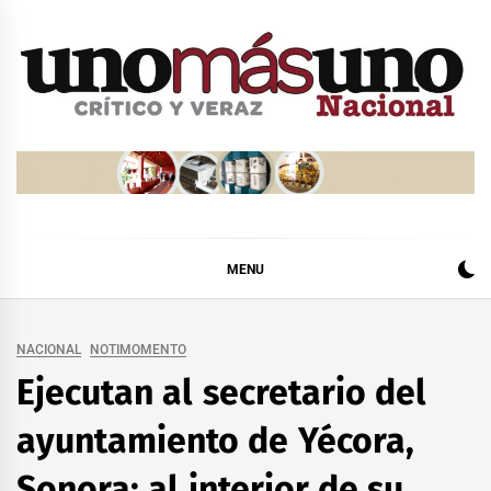
Skip
to
content
MENU
NACIONAL
NOTIMOMENTO
Ejecutan al secretario del
ayuntamiento de Yécora,
Sonora; al interior de su