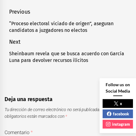
Navegación
Previous
de
“Proceso electoral viciado de origen”, aseguran
Previous
candidatos a juzgadores no electos
entradas
post:
Next
Sheinbaum revela que se busca acuerdo con García
Next
Luna para devolver recursos ilícitos
post:
Follow us on
Social Media
Deja una respuesta
x
Tu dirección de correo electrónico no será publicada.
Los campos
facebook
obligatorios están marcados con
*
instagram
Comentario
*