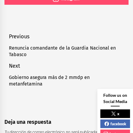
Navegación
Previous
de
Renuncia comandante de la Guardia Nacional en
Previous
Tabasco
entradas
post:
Next
Gobierno asegura más de 2 mmdp en
Next
metanfetamina
post:
Follow us on
Social Media
x
Deja una respuesta
facebook
Tu dirección de correo electrónico no será publicada.
Los campos