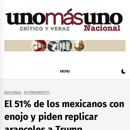
Skip
to
content
MENU
NACIONAL
NOTIMOMENTO
El 51% de los mexicanos con
enojo y piden replicar
aranceles a Trump