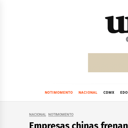
Skip
to
content
NOTIMOMENTO
NACIONAL
CDMX
ED
NACIONAL
NOTIMOMENTO
Empresas chinas frenan