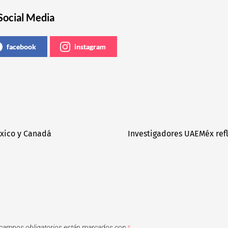
Social Media
facebook
instagram
xico y Canadá
Investigadores UAEMéx ref
campos obligatorios están marcados con
*