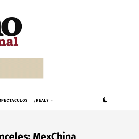
SPECTACULOS
¿REAL?
anceles: MexChina