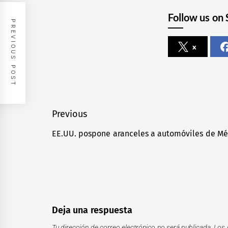
Follow us on 
PREVIOUS POST
x
Navegación
Previous
de
EE.UU. pospone aranceles a automóviles de Mé
Previous
entradas
post:
Deja una respuesta
Tu dirección de correo electrónico no será publicada.
Los 