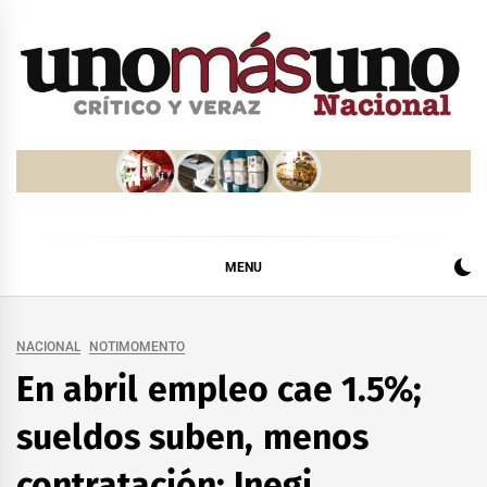
Skip
to
content
MENU
NACIONAL
NOTIMOMENTO
En abril empleo cae 1.5%;
sueldos suben, menos
contratación: Inegi