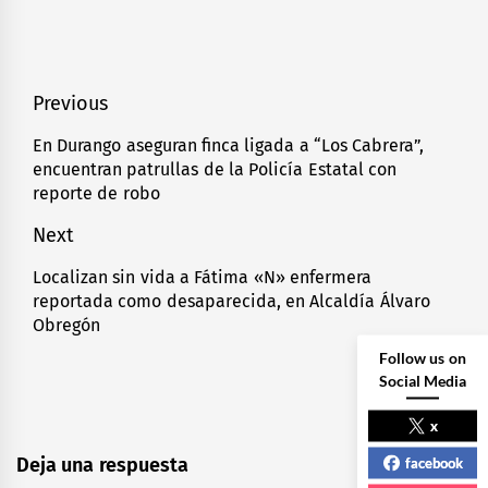
Navegación
Previous
de
En Durango aseguran finca ligada a “Los Cabrera”,
Previous
encuentran patrullas de la Policía Estatal con
entradas
post:
reporte de robo
Next
Localizan sin vida a Fátima «N» enfermera
Next
reportada como desaparecida, en Alcaldía Álvaro
post:
Obregón
Follow us on
Social Media
x
Deja una respuesta
facebook