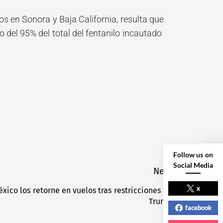
s en Sonora y Baja California, resulta que
 del 95% del total del fentanilo incautado
Follow us on
Social Media
Next
NEXT POST
x
ico los retorne en vuelos tras restricciones de
Next
Trump
post:
facebook