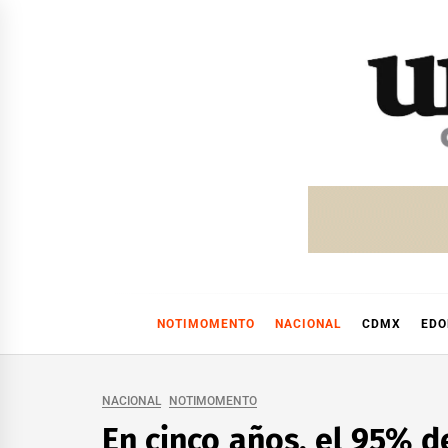
Skip
to
content
NOTIMOMENTO
NACIONAL
CDMX
ED
NACIONAL
NOTIMOMENTO
En cinco años, el 95% d