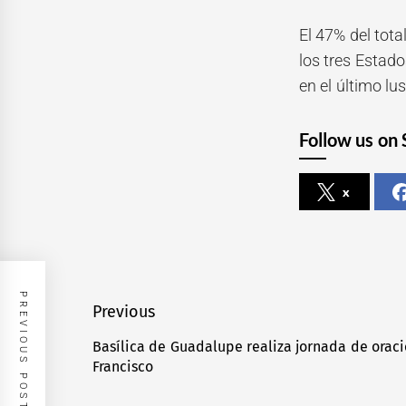
El 47% del tota
los tres Estado
en el último lus
Follow us on 
x
PREVIOUS POST
Navegación
Previous
de
Basílica de Guadalupe realiza jornada de oraci
Previous
Francisco
entradas
post: