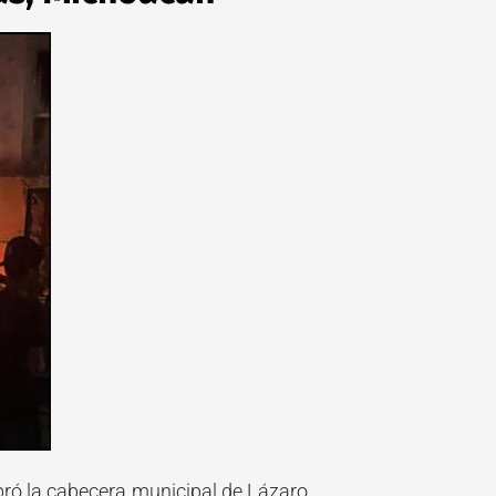
ró la cabecera municipal de
Lázaro