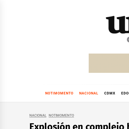
Skip
to
content
NOTIMOMENTO
NACIONAL
CDMX
ED
NACIONAL
NOTIMOMENTO
Explosión en complejo 