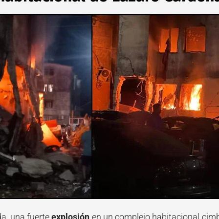
a, una fuerte
explosión
en un complejo habitacional
cimb