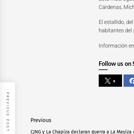
Cárdenas, Mic
El estallido, d
habitantes del 
Información en
Follow us on 
x
PREVIOUS POST
Navegación
Previous
de
CJNG y La Chapiza declaran guerra a La Mayiza 
Previous