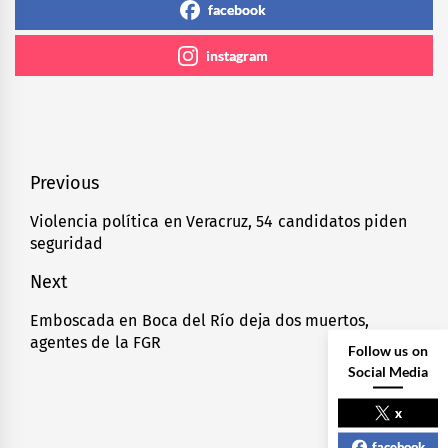
facebook
instagram
Navegación
Previous
de
Violencia política en Veracruz, 54 candidatos piden
Previous
seguridad
entradas
post:
Next
Emboscada en Boca del Río deja dos muertos,
Next
agentes de la FGR
post:
Follow us on
Social Media
x
facebook