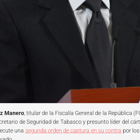
tz Manero
, titular de la Fiscalía General de la República 
ecretario de Seguridad de Tabasco y presunto líder del cárt
ejecute una
segunda orden de captura en su contra
por los
avado.