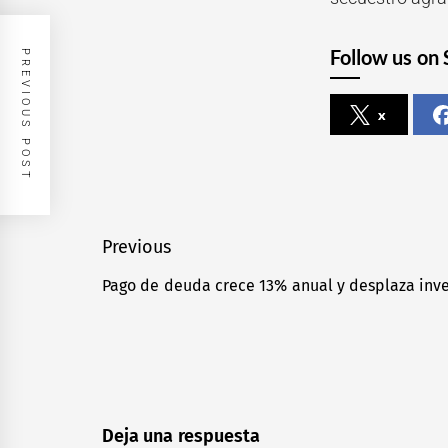
Follow us on 
PREVIOUS POST
x
Navegación
Previous
de
Pago de deuda crece 13% anual y desplaza inver
Previous
entradas
post:
Deja una respuesta