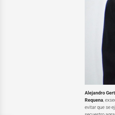
Alejandro Ger
Requena
, exs
evitar que se 
secuestro agr