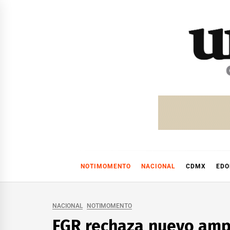
Skip
to
content
NOTIMOMENTO
NACIONAL
CDMX
ED
NACIONAL
NOTIMOMENTO
FGR rechaza nuevo amp